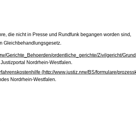
hre, die nicht in Presse und Rundfunk begangen worden sind,
en Gleichbehandlungsgesetz.
.nrw/Gerichte_Behoerden/ordentliche_gerichte/Zivilgericht/Grun
 Justizportal Nordrhein-Westfalen.
rfahrenskostenhilfe
(http://www.justiz.nrw/BS/formulare/prozess
andes Nordrhein-Westfalen.