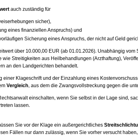
wert
auch zuständig für
weiserhebungen sicher),
rung eines finanziellen Anspruchs) und
orläufigen Sicherung eines Anspruchs, der nicht auf Geld gericht
eitwert über 10.000,00 EUR (ab 01.01.2026). Unabhängig vom Str
ie Streitigkeiten aus Heilbehandlungen (Arzthaftung), Veröffe
rn an den Landgerichten behandelt.
ng einer Klageschrift und der Einzahlung eines Kostenvorschus
nem
Vergleich
, aus dem die Zwangsvollstreckung gegen die unt
chtsanwalt einschalten, wenn Sie selbst in der Lage sind, sac
treten lassen.
 müssen Sie vor der Klage ein außergerichtliches
Streitschlich
diesen Fällen nur dann zulässig, wenn Sie vorher versucht haben