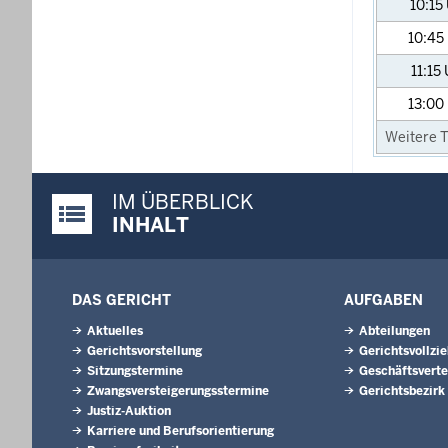
10:15
10:45
11:15
13:00
Weitere T
IM ÜBERBLICK
Justiz-Portal im Überblick:
INHALT
DAS GERICHT
AUFGABEN
Aktuelles
Abteilungen
Gerichtsvorstellung
Gerichtsvollzi
Sitzungstermine
Geschäftsverte
Zwangsversteigerungsstermine
Gerichtsbezirk
Justiz-Auktion
Karriere und Berufsorientierung