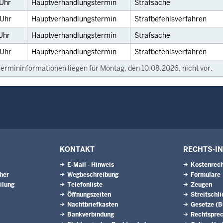
Uhr
Hauptverhandlungstermin
Strafsache
Uhr
Hauptverhandlungstermin
Strafbefehlsverfahren
Uhr
Hauptverhandlungstermin
Strafsache
Uhr
Hauptverhandlungstermin
Strafbefehlsverfahren
ermininformationen liegen für Montag, den 10.08.2026, nicht vor.
KONTAKT
RECHTS-I
E-Mail - Hinweis
Kostenrech
eher
Wegbeschreibung
Formulare
ilung
Telefonliste
Zeugen
Öffnungszeiten
Streitschl
Nachtbriefkasten
Gesetze (
Bankverbindung
Rechtspre