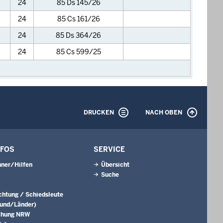
24
85 Ds 145/26
24
85 Cs 161/26
24
85 Ds 364/26
24
85 Cs 599/25
DRUCKEN
NACH OBEN
NFOS
SERVICE
ner/Hilfen
Übersicht
Suche
ichtung / Schiedsleute
Bund/Länder)
chung NRW