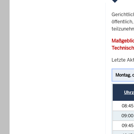
Gerichtli
öffentlich
teilzuneh
Maßgeblic
Technisch
Letzte Ak
Uhrz
08:4
09:0
09:4