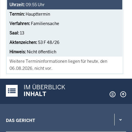
09:55
Uhr
Haupttermin
Familiensache
13
53 F 48/26
Nicht öffentlich
Weitere Termininformationen liegen für heute, den
06.08.2026, nicht vor.
IM ÜBERBLICK
Justiz-Portal im Überblick:
INHALT
DAS GERICHT